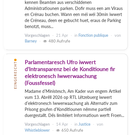
kennen Beamten aus verschiddenen
Administratiounen parken. Dofir muss een am Viraus
en Crénau buchen. Wann een méi wéi 30min iwwert
de Créneau, deen ee gebucht huet, eraus de Parking
benotzt, muss...
Vorgeschlagen
21 Apr
in
Fonction publique
von
Barney
480
Aufrufe
Parlamentaresch Ufro iwwert
EINGEREICHT
d’Intransparenz bei de Konditioune fir
elektronesch Iwwerwaachung
(Foussfessel)
Madame d’Ministesch, Am Kader vun engem Artikel
vum 13. Abrëll 2026 op RTL Lëtzebuerg iwwert
d’elektronesch Iwwerwaachung als Alternativ zum
Prisong goufen d’Konditiounen nëmme partiell
duergestallt. Dës limitéiert Informatioun werft Froen...
Vorgeschlagen
14 Apr
in
Justice
von
Whistleblower
650
Aufrufe