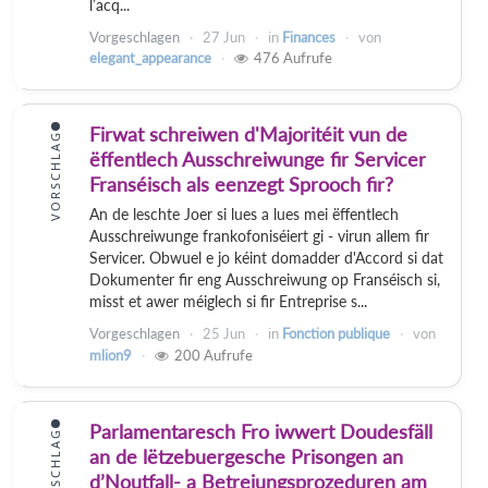
l’acq...
Vorgeschlagen
27 Jun
in
Finances
von
elegant_appearance
476
Aufrufe
Firwat schreiwen d'Majoritéit vun de
VORSCHLAG
ëffentlech Ausschreiwunge fir Servicer
Franséisch als eenzegt Sprooch fir?
An de leschte Joer si lues a lues mei ëffentlech
Ausschreiwunge frankofoniséiert gi - virun allem fir
Servicer. Obwuel e jo kéint domadder d'Accord si dat
Dokumenter fir eng Ausschreiwung op Franséisch si,
misst et awer méiglech si fir Entreprise s...
Vorgeschlagen
25 Jun
in
Fonction publique
von
mlion9
200
Aufrufe
Parlamentaresch Fro iwwert Doudesfäll
VORSCHLAG
an de lëtzebuergesche Prisongen an
d’Noutfall- a Betreiungsprozeduren am