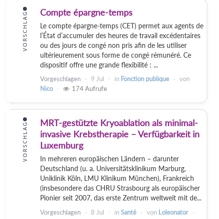
Compte épargne-temps
VORSCHLAG
Le compte épargne-temps (CET) permet aux agents de
l’État d’accumuler des heures de travail excédentaires
ou des jours de congé non pris afin de les utiliser
ultérieurement sous forme de congé rémunéré. Ce
dispositif offre une grande flexibilité : ...
Vorgeschlagen
9 Jul
in
Fonction publique
von
Nico
174
Aufrufe
MRT-gestützte Kryoablation als minimal-
VORSCHLAG
invasive Krebstherapie – Verfügbarkeit in
Luxemburg
In mehreren europäischen Ländern – darunter
Deutschland (u. a. Universitätsklinikum Marburg,
Uniklinik Köln, LMU Klinikum München), Frankreich
(insbesondere das CHRU Strasbourg als europäischer
Pionier seit 2007, das erste Zentrum weltweit mit de...
Vorgeschlagen
8 Jul
in
Santé
von
Loleonator