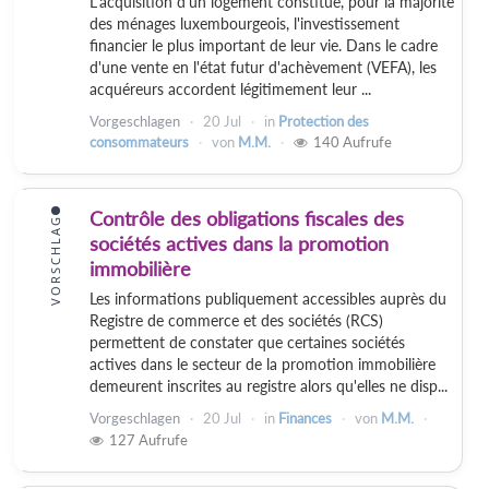
L'acquisition d'un logement constitue, pour la majorité
des ménages luxembourgeois, l'investissement
financier le plus important de leur vie. Dans le cadre
d'une vente en l'état futur d'achèvement (VEFA), les
acquéreurs accordent légitimement leur ...
Vorgeschlagen
20 Jul
in
Protection des
consommateurs
von
M.M.
140
Aufrufe
Contrôle des obligations fiscales des
VORSCHLAG
sociétés actives dans la promotion
immobilière
Les informations publiquement accessibles auprès du
Registre de commerce et des sociétés (RCS)
permettent de constater que certaines sociétés
actives dans le secteur de la promotion immobilière
demeurent inscrites au registre alors qu'elles ne disp...
Vorgeschlagen
20 Jul
in
Finances
von
M.M.
127
Aufrufe