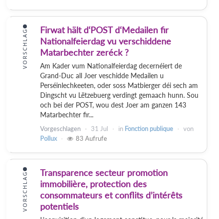
Firwat hält d‘POST d‘Medailen fir
VORSCHLAG
Nationalfeierdag vu verschiddene
Matarbechter zeréck ?
Am Kader vum Nationalfeierdag decernéiert de
Grand-Duc all Joer veschidde Medailen u
Perséinlechkeeten, oder soss Matbierger déi sech am
Dingscht vu Lëtzebuerg verdingt gemaach hunn. Sou
och bei der POST, wou dest Joer am ganzen 143
Matarbechter fir...
Vorgeschlagen
31 Jul
in
Fonction publique
von
Pollux
83
Aufrufe
Transparence secteur promotion
VORSCHLAG
immobilière, protection des
consommateurs et conflits d’intérêts
potentiels