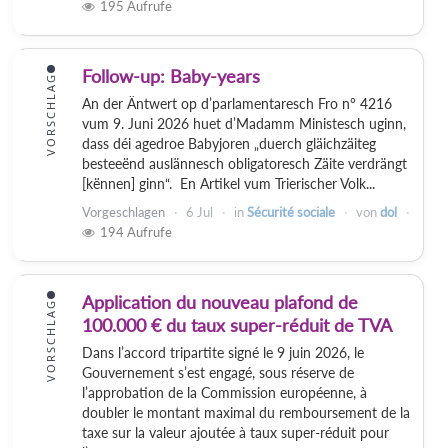
195
Aufrufe
Follow-up: Baby-years
VORSCHLAG
An der Äntwert op d’parlamentaresch Fro n° 4216
vum 9. Juni 2026 huet d’Madamm Ministesch uginn,
dass déi agedroe Babyjoren „duerch gläichzäiteg
besteeënd auslännesch obligatoresch Zäite verdrängt
[kënnen] ginn“. En Artikel vum Trierischer Volk...
Vorgeschlagen
6 Jul
in
Sécurité sociale
von
dol
194
Aufrufe
Application du nouveau plafond de
VORSCHLAG
100.000 € du taux super-réduit de TVA
Dans l’accord tripartite signé le 9 juin 2026, le
Gouvernement s’est engagé, sous réserve de
l’approbation de la Commission européenne, à
doubler le montant maximal du remboursement de la
taxe sur la valeur ajoutée à taux super-réduit pour