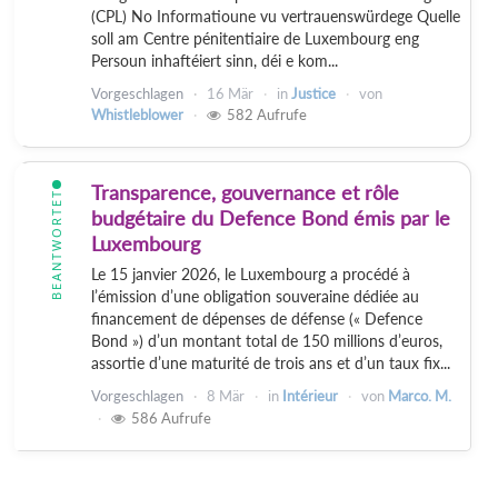
(CPL) No Informatioune vu vertrauenswürdege Quelle
soll am Centre pénitentiaire de Luxembourg eng
Persoun inhaftéiert sinn, déi e kom...
Vorgeschlagen
16 Mär
in
Justice
von
Whistleblower
582
Aufrufe
Transparence, gouvernance et rôle
BEANTWORTET
budgétaire du Defence Bond émis par le
Luxembourg
Le 15 janvier 2026, le Luxembourg a procédé à
l’émission d’une obligation souveraine dédiée au
financement de dépenses de défense (« Defence
Bond ») d’un montant total de 150 millions d’euros,
assortie d’une maturité de trois ans et d’un taux fix...
Vorgeschlagen
8 Mär
in
Intérieur
von
Marco. M.
586
Aufrufe