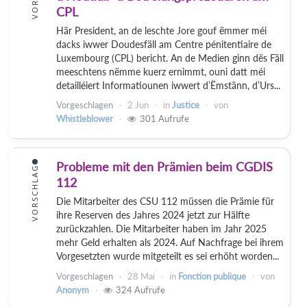
CPL
Här President, an de leschte Jore gouf ëmmer méi
dacks iwwer Doudesfäll am Centre pénitentiaire de
Luxembourg (CPL) bericht. An de Medien ginn dës Fäll
meeschtens nëmme kuerz ernimmt, ouni datt méi
detailléiert Informatiounen iwwert d’Ëmstänn, d’Urs...
Vorgeschlagen
2 Jun
in
Justice
von
Whistleblower
301
Aufrufe
Probleme mit den Prämien beim CGDIS
VORSCHLAG
112
Die Mitarbeiter des CSU 112 müssen die Prämie für
ihre Reserven des Jahres 2024 jetzt zur Hälfte
zurückzahlen. Die Mitarbeiter haben im Jahr 2025
mehr Geld erhalten als 2024. Auf Nachfrage bei ihrem
Vorgesetzten wurde mitgeteilt es sei erhöht worden...
Vorgeschlagen
28 Mai
in
Fonction publique
von
Anonym
324
Aufrufe