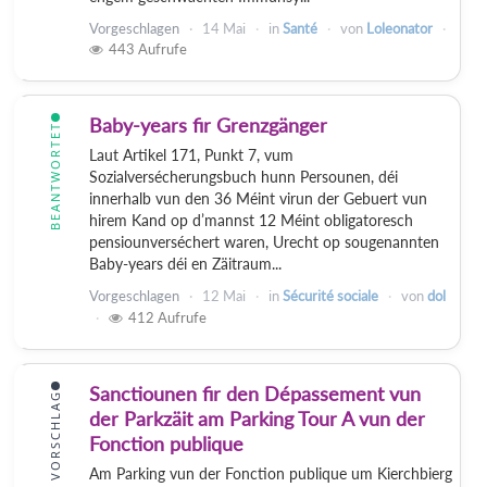
Vorgeschlagen
14 Mai
in
Santé
von
Loleonator
443
Aufrufe
Baby-years fir Grenzgänger
BEANTWORTET
Laut Artikel 171, Punkt 7, vum
Sozialversécherungsbuch hunn Persounen, déi
innerhalb vun den 36 Méint virun der Gebuert vun
hirem Kand op d’mannst 12 Méint obligatoresch
pensiounverséchert waren, Urecht op sougenannten
Baby-years déi en Zäitraum...
Vorgeschlagen
12 Mai
in
Sécurité sociale
von
dol
412
Aufrufe
Sanctiounen fir den Dépassement vun
VORSCHLAG
der Parkzäit am Parking Tour A vun der
Fonction publique
Am Parking vun der Fonction publique um Kierchbierg