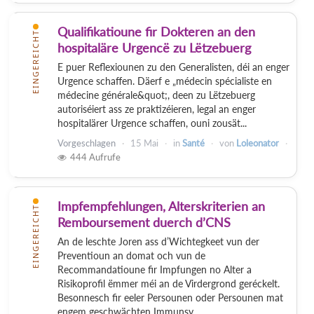
Qualifikatioune fir Dokteren an den
EINGEREICHT
hospitaläre Urgencë zu Lëtzebuerg
E puer Reflexiounen zu den Generalisten, déi an enger
Urgence schaffen. Däerf e „médecin spécialiste en
médecine générale&quot;, deen zu Lëtzebuerg
autoriséiert ass ze praktizéieren, legal an enger
hospitalärer Urgence schaffen, ouni zousät...
Vorgeschlagen
15 Mai
in
Santé
von
Loleonator
444
Aufrufe
Impfempfehlungen, Alterskriterien an
EINGEREICHT
Remboursement duerch d’CNS
An de leschte Joren ass d’Wichtegkeet vun der
Preventioun an domat och vun de
Recommandatioune fir Impfungen no Alter a
Risikoprofil ëmmer méi an de Virdergrond geréckelt.
Besonnesch fir eeler Persounen oder Persounen mat
engem geschwächten Immunsy...