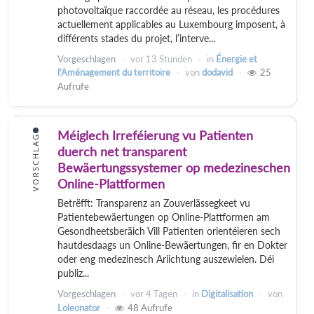
photovoltaïque raccordée au réseau, les procédures
actuellement applicables au Luxembourg imposent, à
différents stades du projet, l’interve...
Vorgeschlagen
vor
13 Stunden
in
Énergie et
l'Aménagement du territoire
von
dodavid
25
Aufrufe
Méiglech Irreféierung vu Patienten
VORSCHLAG
duerch net transparent
Bewäertungssystemer op medezineschen
Online-Plattformen
Betrëfft: Transparenz an Zouverlässegkeet vu
Patientebewäertungen op Online-Plattformen am
Gesondheetsberäich Vill Patienten orientéieren sech
hautdesdaags un Online-Bewäertungen, fir en Dokter
oder eng medezinesch Ariichtung auszewielen. Déi
publiz...
Vorgeschlagen
vor
4 Tagen
in
Digitalisation
von
Loleonator
48
Aufrufe