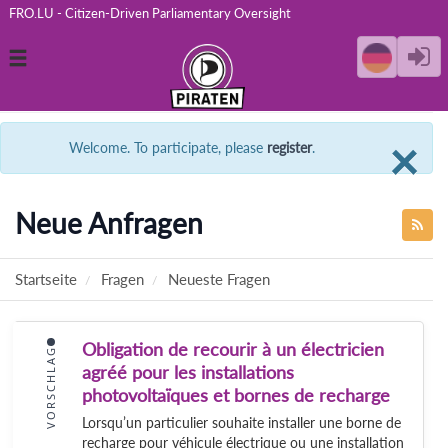
FRO.LU - Citizen-Driven Parliamentary Oversight
Toggle
navigation
C
×
Welcome. To participate, please
register
.
Neue Anfragen
Startseite
Fragen
Neueste Fragen
Obligation de recourir à un électricien
VORSCHLAG
agréé pour les installations
photovoltaïques et bornes de recharge
Lorsqu’un particulier souhaite installer une borne de
recharge pour véhicule électrique ou une installation