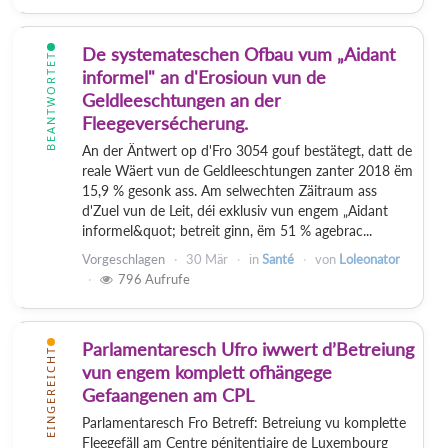
De systemateschen Ofbau vum „Aidant
BEANTWORTET
informel" an d'Erosioun vun de
Geldleeschtungen an der
Fleegeversécherung.
An der Äntwert op d'Fro 3054 gouf bestätegt, datt de
reale Wäert vun de Geldleeschtungen zanter 2018 ëm
15,9 % gesonk ass. Am selwechten Zäitraum ass
d'Zuel vun de Leit, déi exklusiv vun engem „Aidant
informel&quot; betreit ginn, ëm 51 % agebrac...
Vorgeschlagen
30 Mär
in
Santé
von
Loleonator
796
Aufrufe
Parlamentaresch Ufro iwwert d’Betreiung
EINGEREICHT
vun engem komplett ofhängege
Gefaangenen am CPL
Parlamentaresch Fro Betreff: Betreiung vu komplette
Fleegefäll am Centre pénitentiaire de Luxembourg