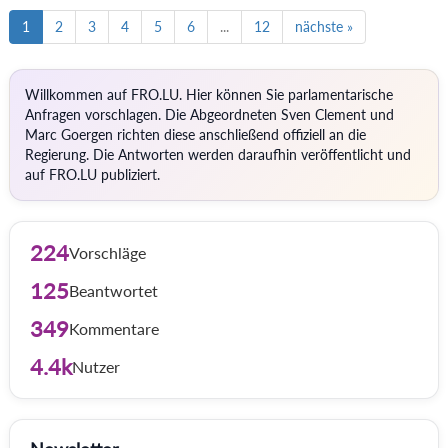
1
2
3
4
5
6
...
12
nächste »
Willkommen auf FRO.LU. Hier können Sie parlamentarische
Anfragen vorschlagen. Die Abgeordneten Sven Clement und
Marc Goergen richten diese anschließend offiziell an die
Regierung. Die Antworten werden daraufhin veröffentlicht und
auf FRO.LU publiziert.
224
Vorschläge
125
Beantwortet
349
Kommentare
4.4k
Nutzer