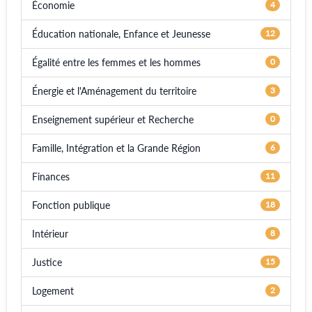
Économie
4
Éducation nationale, Enfance et Jeunesse
12
Égalité entre les femmes et les hommes
0
Énergie et l'Aménagement du territoire
3
Enseignement supérieur et Recherche
0
Famille, Intégration et la Grande Région
6
Finances
11
Fonction publique
18
Intérieur
8
Justice
15
Logement
2