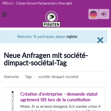
FRO.LU - Citizen-Driven Parliamentary Oversight
Toggle
navigation
C
×
Welcome. To participate, please
register
.
Neue Anfragen mit société-
dimpact-sociétal-Tag
Startseite
Tags
société-dimpact-sociétal
Création d'entreprise - demande statut
VORSCHLAG
agrément SIS lors de la constitution
Moien, Et as ee bessi drengend. Ech warden schon 4