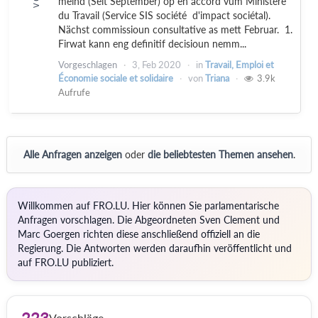
meind (Seit September) op en accord vum Ministere
du Travail (Service SIS société d'impact sociétal).
Nächst commissioun consultative as mett Februar. 1.
Firwat kann eng definitif decisioun nemm...
Vorgeschlagen
3, Feb 2020
in
Travail, Emploi et
Économie sociale et solidaire
von
Triana
3.9k
Aufrufe
Alle Anfragen anzeigen
oder
die beliebtesten Themen ansehen
.
Willkommen auf FRO.LU. Hier können Sie parlamentarische
Anfragen vorschlagen. Die Abgeordneten Sven Clement und
Marc Goergen richten diese anschließend offiziell an die
Regierung. Die Antworten werden daraufhin veröffentlicht und
auf FRO.LU publiziert.
223
Vorschläge