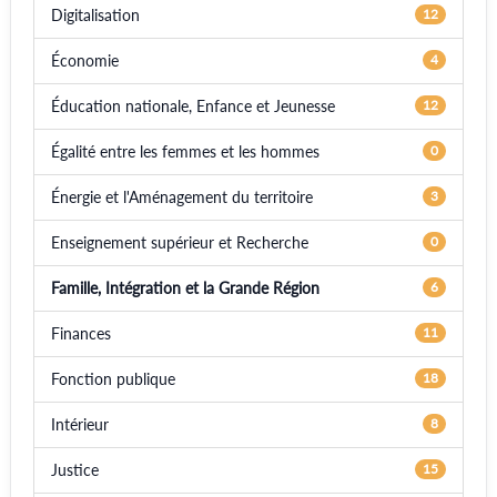
Digitalisation
12
Économie
4
Éducation nationale, Enfance et Jeunesse
12
Égalité entre les femmes et les hommes
0
Énergie et l'Aménagement du territoire
3
Enseignement supérieur et Recherche
0
Famille, Intégration et la Grande Région
6
Finances
11
Fonction publique
18
Intérieur
8
Justice
15