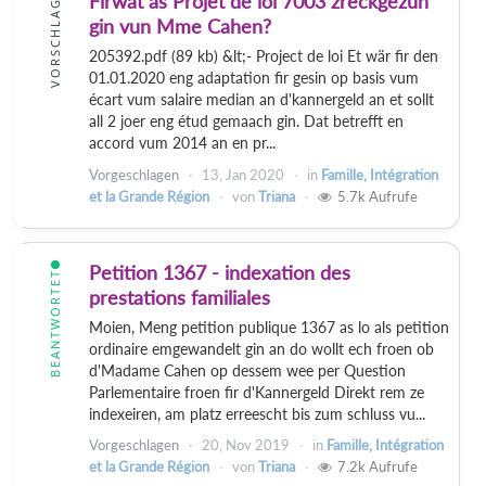
Firwat as Projet de loi 7003 zreckgezun
VORSCHLAG
gin vun Mme Cahen?
205392.pdf (89 kb) &lt;- Project de loi Et wär fir den
01.01.2020 eng adaptation fir gesin op basis vum
écart vum salaire median an d'kannergeld an et sollt
all 2 joer eng étud gemaach gin. Dat betrefft en
accord vum 2014 an en pr...
Vorgeschlagen
13, Jan 2020
in
Famille, Intégration
et la Grande Région
von
Triana
5.7k
Aufrufe
Petition 1367 - indexation des
BEANTWORTET
prestations familiales
Moien, Meng petition publique 1367 as lo als petition
ordinaire emgewandelt gin an do wollt ech froen ob
d'Madame Cahen op dessem wee per Question
Parlementaire froen fir d'Kannergeld Direkt rem ze
indexeiren, am platz erreescht bis zum schluss vu...
Vorgeschlagen
20, Nov 2019
in
Famille, Intégration
et la Grande Région
von
Triana
7.2k
Aufrufe