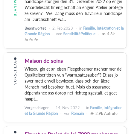
BEANTWORTET
handicapé stungen den 31. Dezember 2022 op enger
Waardelescht fir eng Schaff an engem Atelier protégé
ze kréien? Wéi laang muss den Travailleur handicapé
am Durchschnett wa...
Beantwortet
2, Feb 2023
in
Famille, Intégration et la
Grande Région
von
SensibilitéPolitique
4.3k
Aufrufe
Maison de soins
VORSCHLAG
Wiesou gin et an eisen Fleegeheemer nachemmer dei
Qualiteitscritèren vun "warm,satt,sauber"? Et ass jo
awer mettlerweil bewiesen, dass och den älere
Mensch mei besoinen huet. Mais eis assurance
dépendance ass dorop net richteg agestalt, et geet
haapt...
Vorgeschlagen
14, Nov 2022
in
Famille, Intégration
et la Grande Région
von
Romain
2.9k
Aufrufe