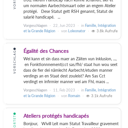
um normalen Aarbechtsmaart oder an engem Atelier
protégé. Dese Statut gett RSH genannt, Statut de
salarié handicapé. ...
Vorgeschlagen
22, Jun 2023
in
Famille, Intégration
et la Grande Région
von
Loleonator
3.8k
Aufrufe
Égalité des Chances
VORSCHLAG
Wei kann et sin dass maer an Zäiten vun inklusion, ...,
en Fonktionnnement(cct sas/fhl/ staat hun wou seet
dass de fier dei nämlecht Aarbecht/etuden manner
verdings an en Staat dest zouleist? Am Sas Cct
verdingt en infirmier manner wei am Fhl, maos ...
Vorgeschlagen
11, Feb 2023
in
Famille, Intégration
et la Grande Région
von
Romain
3.1k
Aufrufe
Ateliers protégés handicapés
Bonjour, Wivill Leit mam Statut Travailleur gravement