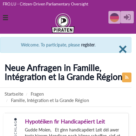
FRO.LU - Citizen-Driven Parliamentary Oversight
Toggle
navigation
C
×
Welcome. To participate, please
register
.
Neue Anfragen in Famille,
Intégration et la Grande Région
Startseite
Fragen
Famille, Intégration et la Grande Région
Hypotéiken fir Handicapéiert Leit
VORSCHLAG
Gudde Moien, Et ginn handicapéiert Leit déi awer
trotz hierem Handicap nach könne schaffen, sief et