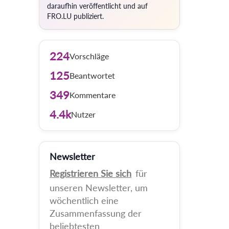
daraufhin veröffentlicht und auf
FRO.LU publiziert.
224
Vorschläge
125
Beantwortet
349
Kommentare
4.4k
Nutzer
Newsletter
Registrieren Sie sich
für
unseren Newsletter, um
wöchentlich eine
Zusammenfassung der
beliebtesten