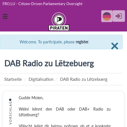
FRO.LU - Citizen-Driven Parliamentary Oversight
Toggle
navigation
C
×
Welcome. To participate, please
register
.
DAB Radio zu Lëtzebuerg
Startseite
Digitalisation
DAB Radio zu Lëtzebuerg
Gudde Moien,
VORSCHLAG
Wéini kënnt den DAB oder DAB+ Radio zu
Lëtzebuerg?
Vläischt kéint dir heizou nofroen ob et e konkrete