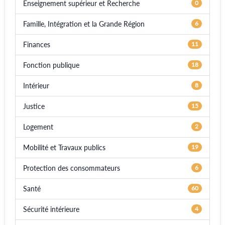
Enseignement supérieur et Recherche
0
Famille, Intégration et la Grande Région
6
Finances
11
Fonction publique
18
Intérieur
8
Justice
15
Logement
2
Mobilité et Travaux publics
19
Protection des consommateurs
6
Santé
60
Sécurité intérieure
4