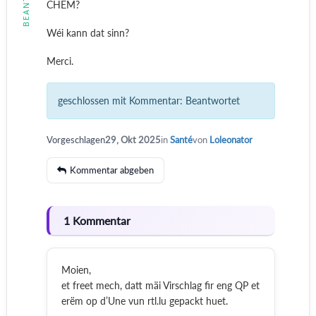
CHEM?
Wéi kann dat sinn?
Merci.
geschlossen mit Kommentar:
Beantwortet
Vorgeschlagen
29, Okt 2025
in
Santé
von
Loleonator
Kommentar abgeben
1 Kommentar
Moien,
et freet mech, datt mäi Virschlag fir eng QP et
erëm op d’Une vun rtl.lu gepackt huet.