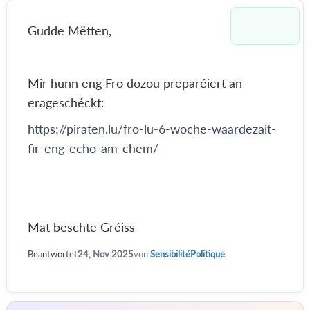
Gudde Mëtten,
Mir hunn eng Fro dozou preparéiert an
erageschéckt:
https://piraten.lu/fro-lu-6-woche-waardezait-
fir-eng-echo-am-chem/
Mat beschte Gréiss
Beantwortet
24, Nov 2025
von
SensibilitéPolitique