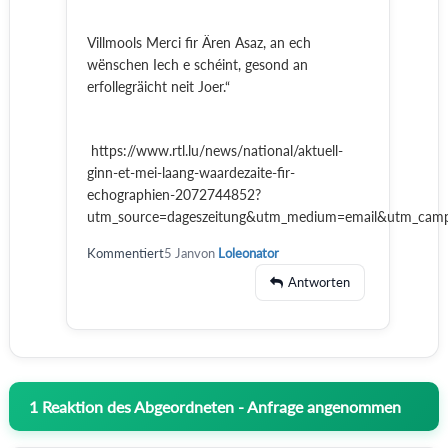
Villmools Merci fir Ären Asaz, an ech
wënschen Iech e schéint, gesond an
erfollegräicht neit Joer.“
https://www.rtl.lu/news/national/aktuell-
ginn-et-mei-laang-waardezaite-fir-
echographien-2072744852?
utm_source=dageszeitung&utm_medium=email&utm_cam
Kommentiert
5 Jan
von
Loleonator
Antworten
1
Reaktion des Abgeordneten - Anfrage angenommen