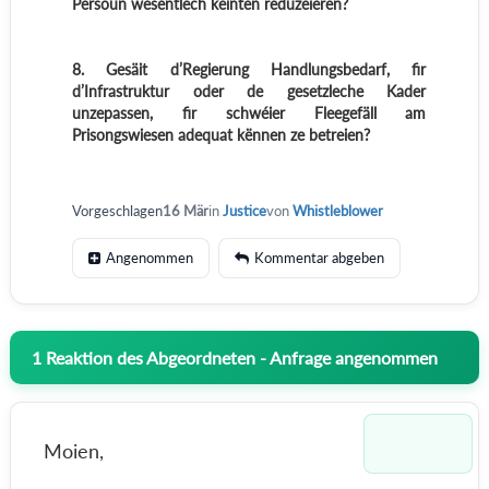
Persoun wesentlech kéinten reduzéieren?
8. Gesäit d’Regierung Handlungsbedarf, fir
d’Infrastruktur oder de gesetzleche Kader
unzepassen, fir schwéier Fleegefäll am
Prisongswiesen adequat kënnen ze betreien?
Vorgeschlagen
16 Mär
in
Justice
von
Whistleblower
Angenommen
Kommentar abgeben
1
Reaktion des Abgeordneten - Anfrage angenommen
Moien,