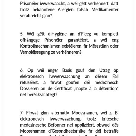
Prisonéier iwwerwaacht, a wéi gëtt verhënnert, datt
trotz bekanntene Allergien falsch Medikamenter
verabreicht ginn?
5. Wéi gëtt d’Hygiène an d’Fleeg vu komplett
ofhängege Prisonéier garantéiert, a wéi eng
Kontrollmechanismen existéieren, fir Mëssstänn oder
Vernoléissegung ze verhënneren?
6. Op wéi enger Basis gouf den Utrag op
elektronesch Iwwerwaachung an dësem Fall
refuséiert, a firwat goufen déi medezinesch
Dossieren an de Certificat „inapte à la détention“
net berécksiichtegt?
7. Firwat ginn alternativ Moossnamen, wéi z. B.
elektronesch Iwwerwaachung, trotz kritesche
medezinesche Befonner net applizéiert, obwuel dës
Moossnamen d’Gesondheetsrisike fir déi betraffe