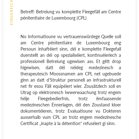
EINGEREICHT
Betreff: Betreiung vu komplette Fleegefäll am Centre
pénitentiaire de Luxembourg (CPL)
No Informatioune vu vertrauenswürdege Quelle soll
am Centre pénitentiaire de Luxembourg eng
Persoun inhaftéiert sinn, déi e komplette Fleegefall
duerstellt an déi op spezialiséiert, kontinuéierlech a
professionell Betreiung ugewisen ass. Et gëtt drop
higewisen, datt déi néideg medezinesch a
therapeutesch Moossnamen am CPL net ugebuede
ginn an datt d’Struktur personell an infrastrukturell
net fir esou Fäll equipéiert wier. Zousätzlech soll en
Utrag op elektronesch Iwwerwaachung trotz engem
héije Fleegebedierfnis, trotz ëmfaassende
medezineschen Ënnerlagen, déi den Zoustand kloer
dokumentéieren, trotz Evaluatioune vu Dokteren
ausserhalb vum CPL an trotz engem medezinesche
Certificat „inapte à la détention“ refuséiert gi sinn.