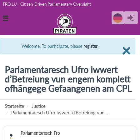
FRO.LU - Citizen-Driven Parliamentary Oversight
Toggle
navigation
C
×
Welcome. To participate, please
register
.
Parlamentaresch Ufro iwwert
d’Betreiung vun engem komplett
ofhängege Gefaangenen am CPL
Startseite
Justice
Parlamentaresch Ufro iwwert d’Betreiung vun...
Parlamentaresch Fro