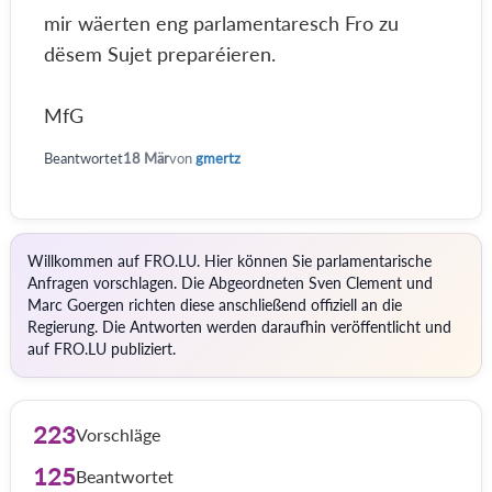
mir wäerten eng parlamentaresch Fro zu
dësem Sujet preparéieren.
MfG
Beantwortet
18 Mär
von
gmertz
Willkommen auf FRO.LU. Hier können Sie parlamentarische
Anfragen vorschlagen. Die Abgeordneten Sven Clement und
Marc Goergen richten diese anschließend offiziell an die
Regierung. Die Antworten werden daraufhin veröffentlicht und
auf FRO.LU publiziert.
223
Vorschläge
125
Beantwortet