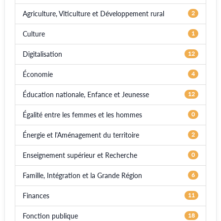
Agriculture, Viticulture et Développement rural
2
Culture
1
Digitalisation
12
Économie
4
Éducation nationale, Enfance et Jeunesse
12
Égalité entre les femmes et les hommes
0
Énergie et l'Aménagement du territoire
2
Enseignement supérieur et Recherche
0
Famille, Intégration et la Grande Région
6
Finances
11
Fonction publique
18