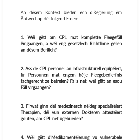
An dësem Kontext bieden ech d’Regierung ëm
Äntwert op déi folgend Froen:
1. Wéi gëtt am CPL mat komplette Fleegefäll
ëmgaangen, a wéi eng gesetzlech Richtlinne gëllen
an dësem Beräich?
2. Ass de CPL personell an infrastrukturell equipéiert,
fir Persounen mat engem héije Fleegebedierfnis
fachgerecht ze betreien? Falls net: wéi gëtt an esou
Fäll virgaangen?
3. Firwat ginn déi medezinesch néideg spezialiséiert
Therapien, déi vun externen Dokteren attestéiert
goufen, am CPL net ugebueden?
4. Wéi gëtt d’Medikamentéierung vu vulnerabele