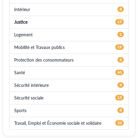
Intérieur
8
Justice
15
Logement
2
Mobilité et Travaux publics
19
Protection des consommateurs
6
Santé
60
Sécurité intérieure
4
Sécurité sociale
15
Sports
8
Travail, Emploi et Économie sociale et solidaire
10