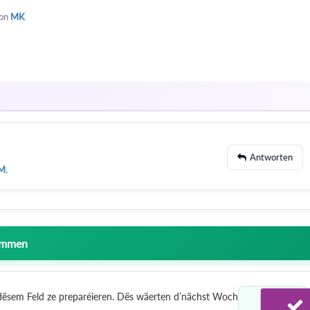
on
MK
Antworten
M.
nommen
ësem Feld ze preparéieren. Dës wäerten d’nächst Woch