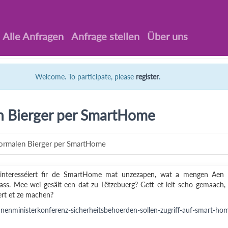
Alle Anfragen
Anfrage stellen
Über uns
Welcome. To participate, please
register
.
 Bierger per SmartHome
ormalen Bierger per SmartHome
 interesséiert fir de SmartHome mat unzezapen, wat a mengen Aen
s. Mee wei gesäit een dat zu Lëtzebuerg? Gett et leit scho gemaach,
ert et ze machen?
enministerkonferenz-sicherheitsbehoerden-sollen-zugriff-auf-smart-ho