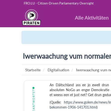
FRO.LU - Citizen-Driven Parliamentary Oversight
Alle Aktivitäten
Iwerwaachung vum normalen
Startseite
Digitalisation
Iwerwaachung vum n
An Däitschland ass ee jo ewell drun
absoluten NoGo an enger Demokratie as
BEANTWORTET
et weess een et just net? Get drun gedu
(Quelle:
https://www.golem.de/news/inn
bekommen-1906-141701.html
)