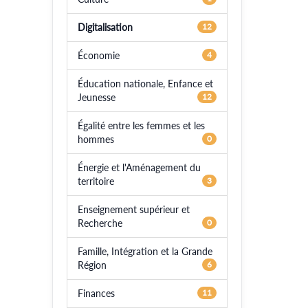
Digitalisation
12
Économie
4
Éducation nationale, Enfance et
Jeunesse
12
Égalité entre les femmes et les
hommes
0
Énergie et l'Aménagement du
territoire
3
Enseignement supérieur et
Recherche
0
Famille, Intégration et la Grande
Région
6
Finances
11