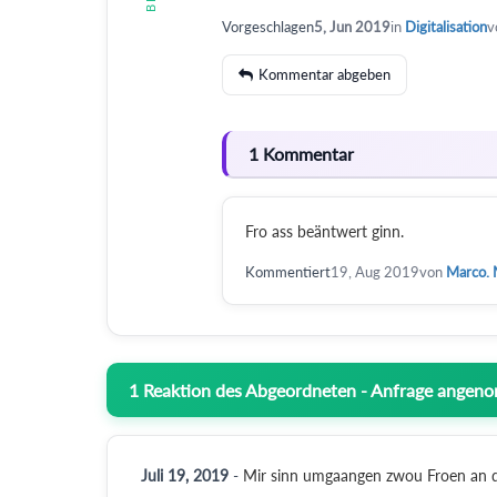
Vorgeschlagen
5, Jun 2019
in
Digitalisation
v
Kommentar abgeben
1 Kommentar
Fro ass beäntwert ginn.
Kommentiert
19, Aug 2019
von
Marco. 
1
Reaktion des Abgeordneten - Anfrage ange
Juli 19, 2019
-
Mir sinn umgaangen zwou Froen an d