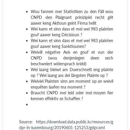
Wou fannen mer Statistiken zu den Fäll wou
CNPD den Plaignant prinizipiel recht gët
aawer keng Aktioun geint Firma hellt
Wei kann et sinn dass et mei wei 983 plainten
gouf aawer keng Décisioun ?
Wei kann et sinn dass et mei wei 983 plainten
gouf aawer keng Sanktiounen?
Weivill négative Avis en gouf et vun der
CNPD (wou denjeniegen deen sech
beschweiert widersprach kridd)
Wei laang bleiwt am Duerschnett eng plainte
op ? Wei laang ass dei längsten Plainte op ?
Weiviel Plainten sinn am moment op an weivil
enquêten laafen ma moment ?
Braucht CNPD mei leid oder mei moyen fier
kennen effektiv ze Schaffen ?
Source:
https://download.data.public.lu/resources/g
dpr-in-luxembourg/20190601-125253/gdpr.xml