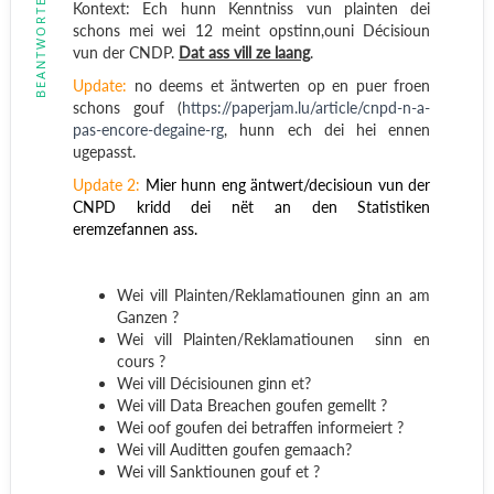
BEANTWORTET
Kontext: Ech hunn Kenntniss vun plainten dei
schons mei wei 12 meint opstinn,ouni Décisioun
vun der CNDP.
Dat ass vill ze laang
.
Update:
no deems et äntwerten op en puer froen
schons gouf (
https://paperjam.lu/article/cnpd-n-a-
pas-encore-degaine-rg
, hunn ech dei hei ennen
ugepasst.
Update 2:
Mier hunn eng äntwert/decisioun vun der
CNPD kridd dei nët an den Statistiken
eremzefannen ass.
Wei vill Plainten/Reklamatiounen ginn an am
Ganzen ?
Wei vill Plainten/Reklamatiounen sinn en
cours ?
Wei vill Décisiounen ginn et?
Wei vill Data Breachen goufen gemellt ?
Wei oof goufen dei betraffen informeiert ?
Wei vill Auditten goufen gemaach?
Wei vill Sanktiounen gouf et ?