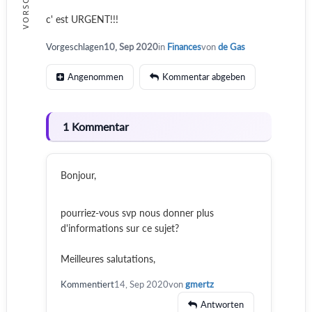
VORSCHLAG
c' est URGENT!!!
Vorgeschlagen
10, Sep 2020
in
Finances
von
de Gas
Angenommen
Kommentar abgeben
1 Kommentar
Bonjour,
pourriez-vous svp nous donner plus
d'informations sur ce sujet?
Meilleures salutations,
Kommentiert
14, Sep 2020
von
gmertz
Antworten