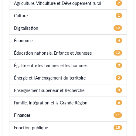
Agriculture, Viticulture et Développement rural
2
Culture
1
Digitalisation
12
Économie
4
Éducation nationale, Enfance et Jeunesse
12
Égalité entre les femmes et les hommes
0
Énergie et l'Aménagement du territoire
2
Enseignement supérieur et Recherche
0
Famille, Intégration et la Grande Région
6
Finances
11
Fonction publique
18