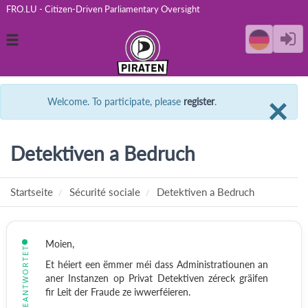
FRO.LU - Citizen-Driven Parliamentary Oversight
Toggle
navigation
C
×
Welcome. To participate, please
register
.
Detektiven a Bedruch
Startseite
Sécurité sociale
Detektiven a Bedruch
Moien,
BEANTWORTET
Et héiert een ëmmer méi dass Administratiounen an
aner Instanzen op Privat Detektiven zéreck gräifen
fir Leit der Fraude ze iwwerféieren.