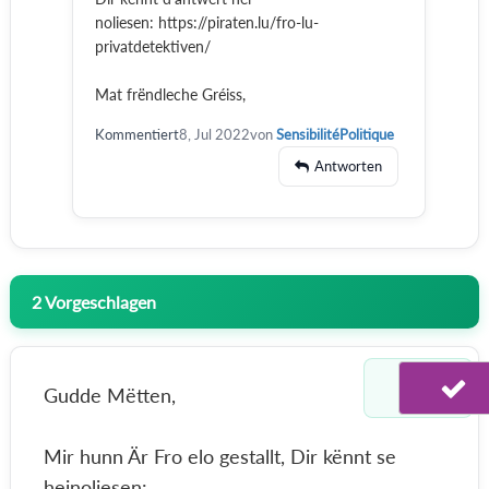
noliesen: https://piraten.lu/fro-lu-
privatdetektiven/
Mat frëndleche Gréiss,
Kommentiert
8, Jul 2022
von
SensibilitéPolitique
Antworten
2
Vorgeschlagen
Gudde Mëtten,
Mir hunn Är Fro elo gestallt, Dir kënnt se
heinoliesen: