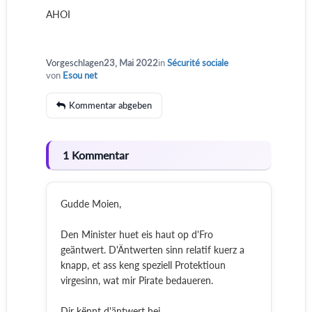
AHOI
Vorgeschlagen
23, Mai 2022
in
Sécurité sociale
von
Esou net
Kommentar abgeben
1 Kommentar
Gudde Moien,
Den Minister huet eis haut op d'Fro
geäntwert. D'Äntwerten sinn relatif kuerz a
knapp, et ass keng speziell Protektioun
virgesinn, wat mir Pirate bedaueren.
Dir kënnt d'äntwert hei