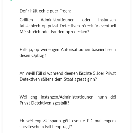
Dofir hätt ech e puer Froen:
Gräifen Administratiounen oder Instanzen
tatsächlech op privat Detectiven zéreck fir eventuell
Mëssbréich oder Fauden opzedecken?
Falls jo, op wéi engen Autorisatiounen baséiert sech
dësen Optrag?
An wívill Fäll si während deenen läschte 5 Joer Privat
Detektiven säitens dem Staat agesat ginn?
Wéi eng Instanzen/Administratiounen hunn déi
Privat Detektiven agestallt?
Fir wéi eng Zäitspann gëtt esou e PD mat engem
spezifeschem Fall beoptragt?