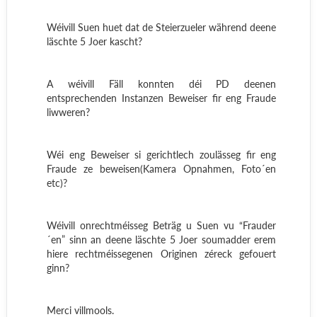
Wéivill Suen huet dat de Steierzueler während deene
läschte 5 Joer kascht?
A wéivill Fäll konnten déi PD deenen
entsprechenden Instanzen Beweiser fir eng Fraude
liwweren?
Wéi eng Beweiser si gerichtlech zoulässeg fir eng
Fraude ze beweisen(Kamera Opnahmen, Foto´en
etc)?
Wéivill onrechtméisseg Beträg u Suen vu “Frauder
´en” sinn an deene läschte 5 Joer soumadder erem
hiere rechtméissegenen Originen zéreck gefouert
ginn?
Merci villmools.