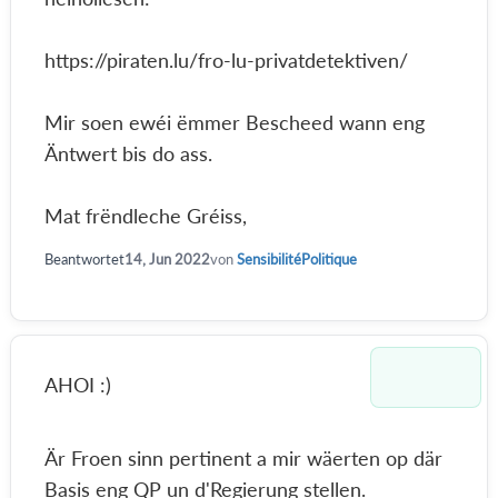
https://piraten.lu/fro-lu-privatdetektiven/
Mir soen ewéi ëmmer Bescheed wann eng
Äntwert bis do ass.
Mat frëndleche Gréiss,
Beantwortet
14, Jun 2022
von
SensibilitéPolitique
AHOI :)
Är Froen sinn pertinent a mir wäerten op där
Basis eng QP un d'Regierung stellen.