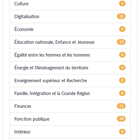
Culture
1
Digitalisation
12
Économie
4
Éducation nationale, Enfance et Jeunesse
12
Égalité entre les femmes et les hommes
0
Énergie et l'Aménagement du territoire
3
Enseignement supérieur et Recherche
0
Famille, Intégration et la Grande Région
6
Finances
11
Fonction publique
18
Intérieur
8