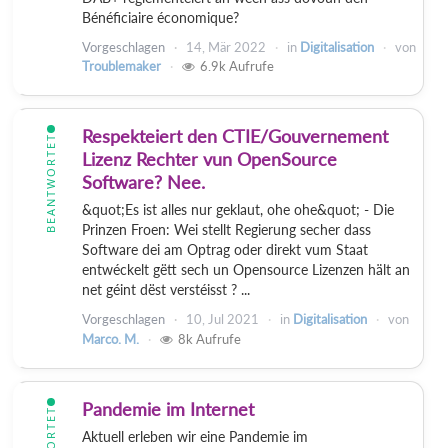
Bénéficiaire économique?
Vorgeschlagen
14, Mär 2022
in
Digitalisation
von
Troublemaker
6.9k
Aufrufe
Respekteiert den CTIE/Gouvernement
BEANTWORTET
Lizenz Rechter vun OpenSource
Software? Nee.
&quot;Es ist alles nur geklaut, ohe ohe&quot; - Die
Prinzen Froen: Wei stellt Regierung secher dass
Software dei am Optrag oder direkt vum Staat
entwéckelt gëtt sech un Opensource Lizenzen hält an
net géint dëst verstéisst ? ...
Vorgeschlagen
10, Jul 2021
in
Digitalisation
von
Marco. M.
8k
Aufrufe
Pandemie im Internet
Aktuell erleben wir eine Pandemie im