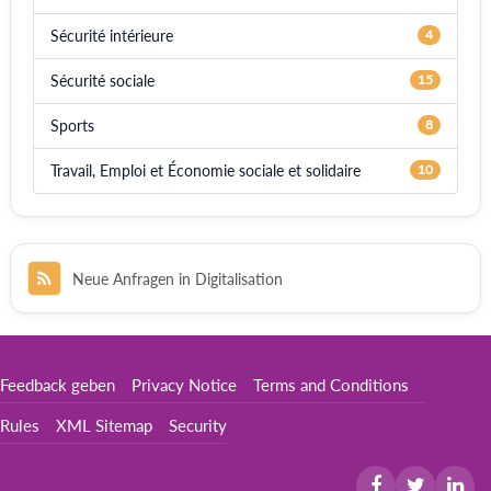
Sécurité intérieure
4
Sécurité sociale
15
Sports
8
Travail, Emploi et Économie sociale et solidaire
10
Neue Anfragen in Digitalisation
Feedback geben
Privacy Notice
Terms and Conditions
Rules
XML Sitemap
Security