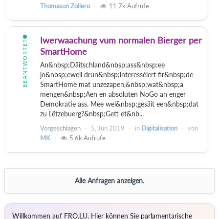
Thomason Zollero
11.7k
Aufrufe
Iwerwaachung vum normalen Bierger per
BEANTWORTET
SmartHome
An&nbsp;Däitschland&nbsp;ass&nbsp;ee
jo&nbsp;ewell drun&nbsp;interesséiert fir&nbsp;de
SmartHome mat unzezapen,&nbsp;wat&nbsp;a
mengen&nbsp;Aen en absoluten NoGo an enger
Demokratie ass. Mee wei&nbsp;gesäit een&nbsp;dat
zu Lëtzebuerg?&nbsp;Gett et&nb...
Vorgeschlagen
5, Jun 2019
in
Digitalisation
von
MK
5.6k
Aufrufe
Alle Anfragen anzeigen
.
Willkommen auf FRO.LU. Hier können Sie parlamentarische