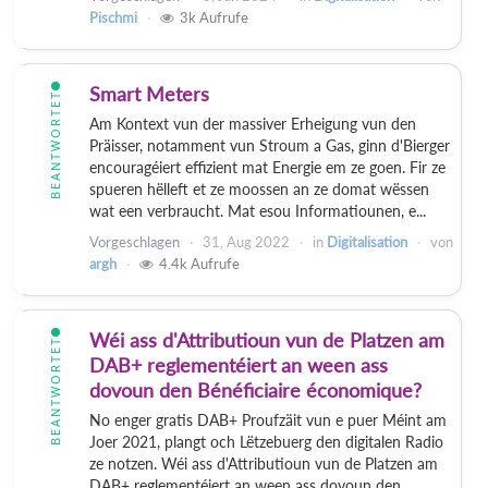
Pischmi
3k
Aufrufe
Smart Meters
BEANTWORTET
Am Kontext vun der massiver Erheigung vun den
Präisser, notamment vun Stroum a Gas, ginn d'Bierger
encouragéiert effizient mat Energie em ze goen. Fir ze
spueren hëlleft et ze moossen an ze domat wëssen
wat een verbraucht. Mat esou Informatiounen, e...
Vorgeschlagen
31, Aug 2022
in
Digitalisation
von
argh
4.4k
Aufrufe
Wéi ass d'Attributioun vun de Platzen am
BEANTWORTET
DAB+ reglementéiert an ween ass
dovoun den Bénéficiaire économique?
No enger gratis DAB+ Proufzäit vun e puer Méint am
Joer 2021, plangt och Lëtzebuerg den digitalen Radio
ze notzen. Wéi ass d'Attributioun vun de Platzen am
DAB+ reglementéiert an ween ass dovoun den