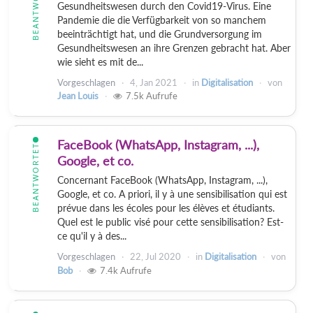
BEANTWORTET
Gesundheitswesen durch den Covid19-Virus. Eine
Pandemie die die Verfügbarkeit von so manchem
beeinträchtigt hat, und die Grundversorgung im
Gesundheitswesen an ihre Grenzen gebracht hat. Aber
wie sieht es mit de...
Vorgeschlagen
4, Jan 2021
in
Digitalisation
von
Jean Louis
7.5k
Aufrufe
FaceBook (WhatsApp, Instagram, ...),
BEANTWORTET
Google, et co.
Concernant FaceBook (WhatsApp, Instagram, ...),
Google, et co. A priori, il y à une sensibilisation qui est
prévue dans les écoles pour les élèves et étudiants.
Quel est le public visé pour cette sensibilisation? Est-
ce qu'il y à des...
Vorgeschlagen
22, Jul 2020
in
Digitalisation
von
Bob
7.4k
Aufrufe