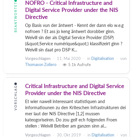
NOFRO - Critical Infrastructure and
BEANTWORTET
Digital Service Provider under the NIS
Directive
Op Basis vun der äntwert - Kennt der dann elo w.e.g
nofroen ? Et ass jo keng äntwert dorobber ginn.
Weivill sin der als Digital Service Provider (DSP)
(&quot;Service numérique&quot;) klassifizeirt ginn ?
Weivill sin daat pro DSP K...
Vorgeschlagen
11, Mai 2020
in
Digitalisation
von
Thomason Zollero
5.1k
Aufrufe
Critical Infrastructure and Digital Service
VORSCHLAG
Provider under the NIS Directive
Et wier nawell interessant statistiquen and
informatiounen zu den Kriteschen Infrastrukturen dei
mer laut der NIS Directive [1,2] mussen
kateogoriseiren. Do zou geif ech folgenden Froen
stellen : Weivill Betriber am ganzen sinn al...
Vorgeschlagen
30, Okt 2019
in
Digitalisation
von