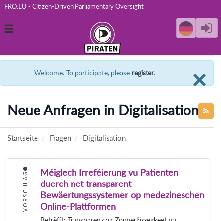
FRO.LU - Citizen-Driven Parliamentary Oversight
Toggle
navigation
C
×
Welcome. To participate, please
register
.
Neue Anfragen in Digitalisation
Startseite
Fragen
Digitalisation
Méiglech Irreféierung vu Patienten
VORSCHLAG
duerch net transparent
Bewäertungssystemer op medezineschen
Online-Plattformen
Betrëfft: Transparenz an Zouverlässegkeet vu