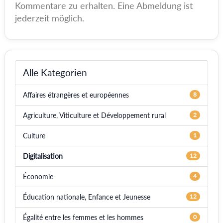
Kommentare zu erhalten. Eine Abmeldung ist
jederzeit möglich.
Alle Kategorien
Affaires étrangères et européennes
8
Agriculture, Viticulture et Développement rural
2
Culture
1
Digitalisation
12
Économie
4
Éducation nationale, Enfance et Jeunesse
12
Égalité entre les femmes et les hommes
0