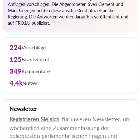
Anfragen vorschlagen. Die Abgeordneten Sven Clement und
Marc Goergen richten diese anschließend offiziell an die
Regierung. Die Antworten werden daraufhin veröffentlicht und
auf FRO.LU publiziert.
224
Vorschläge
125
Beantwortet
349
Kommentare
4.4k
Nutzer
Newsletter
Registrieren Sie sich
für unseren Newsletter, um
wöchentlich eine Zusammenfassung der
beliebtesten parlamentarischen Fragen und