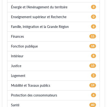
Énergie et l'Aménagement du territoire
3
Enseignement supérieur et Recherche
0
Famille, Intégration et la Grande Région
6
Finances
11
Fonction publique
18
Intérieur
8
Justice
15
Logement
2
Mobilité et Travaux publics
19
Protection des consommateurs
6
Santé
60