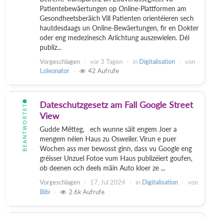
Patientebewäertungen op Online-Plattformen am
Gesondheetsberäich Vill Patienten orientéieren sech
hautdesdaags un Online-Bewäertungen, fir en Dokter
oder eng medezinesch Ariichtung auszewielen. Déi
publiz...
Vorgeschlagen
vor
3 Tagen
in
Digitalisation
von
Loleonator
42
Aufrufe
Dateschutzgesetz am Fall Google Street
BEANTWORTET
View
Gudde Mëtteg, ech wunne säit engem Joer a
mengem néien Haus zu Osweiler. Virun e puer
Wochen ass mer bewosst ginn, dass vu Google eng
gréisser Unzuel Fotoe vum Haus publizéiert goufen,
ob deenen och deels mäin Auto kloer ze ...
Vorgeschlagen
17, Jul 2024
in
Digitalisation
von
Bibi
2.6k
Aufrufe