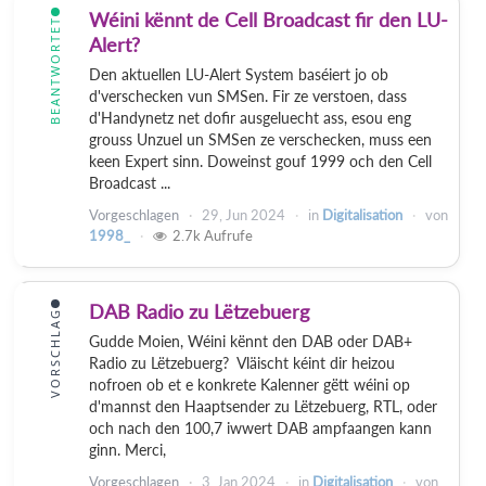
Wéini kënnt de Cell Broadcast fir den LU-
BEANTWORTET
Alert?
Den aktuellen LU-Alert System baséiert jo ob
d'verschecken vun SMSen. Fir ze verstoen, dass
d'Handynetz net dofir ausgeluecht ass, esou eng
grouss Unzuel un SMSen ze verschecken, muss een
keen Expert sinn. Doweinst gouf 1999 och den Cell
Broadcast ...
Vorgeschlagen
29, Jun 2024
in
Digitalisation
von
1998_
2.7k
Aufrufe
DAB Radio zu Lëtzebuerg
VORSCHLAG
Gudde Moien, Wéini kënnt den DAB oder DAB+
Radio zu Lëtzebuerg? Vläischt kéint dir heizou
nofroen ob et e konkrete Kalenner gëtt wéini op
d'mannst den Haaptsender zu Lëtzebuerg, RTL, oder
och nach den 100,7 iwwert DAB ampfaangen kann
ginn. Merci,
Vorgeschlagen
3, Jan 2024
in
Digitalisation
von