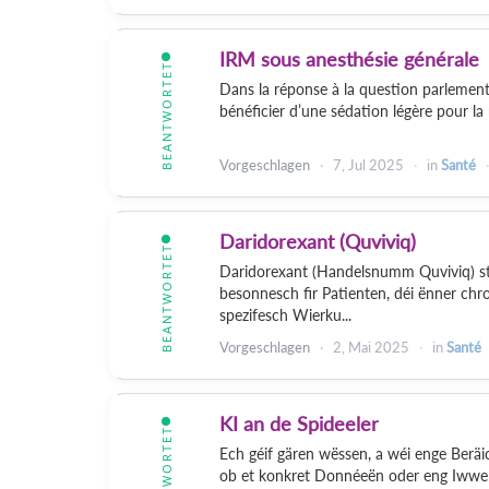
IRM sous anesthésie générale
BEANTWORTET
Dans la réponse à la question parlement
bénéficier d’une sédation légère pour la r
Vorgeschlagen
7, Jul 2025
in
Santé
Daridorexant (Quviviq)
BEANTWORTET
Daridorexant (Handelsnumm Quviviq) stel
besonnesch fir Patienten, déi ënner chr
spezifesch Wierku...
Vorgeschlagen
2, Mai 2025
in
Santé
KI an de Spideeler
BEANTWORTET
Ech géif gären wëssen, a wéi enge Beräic
ob et konkret Donnéeën oder eng Iwwers