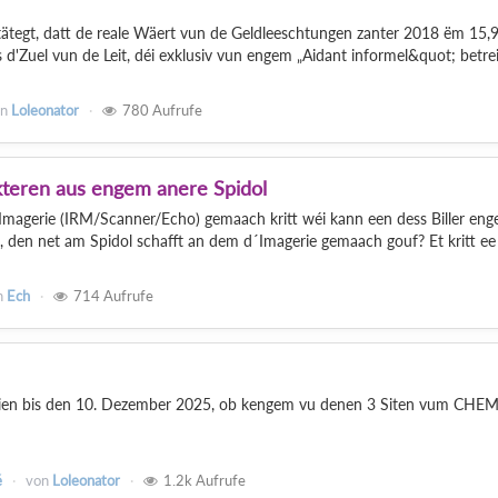
ätegt, datt de reale Wäert vun de Geldleeschtungen zanter 2018 ëm 15,
d'Zuel vun de Leit, déi exklusiv vun engem „Aidant informel&quot; betrei
on
Loleonator
780
Aufrufe
kteren aus engem anere Spidol
magerie (IRM/Scanner/Echo) gemaach kritt wéi kann een dess Biller en
 den net am Spidol schafft an dem d´Imagerie gemaach gouf? Et kritt ee 
n
Ech
714
Aufrufe
phien bis den 10. Dezember 2025, ob kengem vu denen 3 Siten vum CHE
é
von
Loleonator
1.2k
Aufrufe