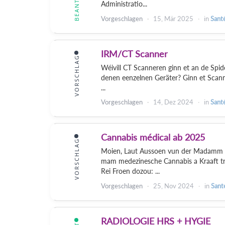
Administratio...
Vorgeschlagen
15, Mär 2025
in
Sant
IRM/CT Scanner
VORSCHLAG
Wéivill CT Scanneren ginn et an de Spide
denen eenzelnen Geräter? Ginn et Scann
...
Vorgeschlagen
14, Dez 2024
in
Sant
Cannabis médical ab 2025
VORSCHLAG
Moien, Laut Aussoen vun der Madamm 
mam medezinesche Cannabis a Kraaft tr
Rei Froen dozou: ...
Vorgeschlagen
25, Nov 2024
in
Sant
RADIOLOGIE HRS + HYGIE