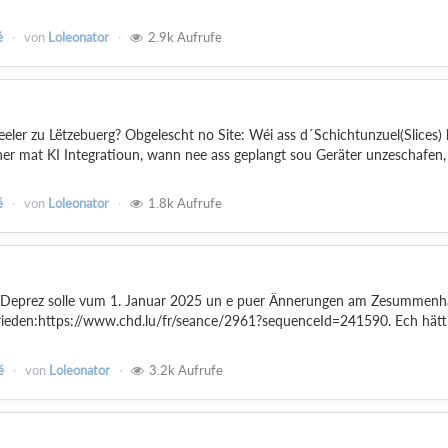
é
von
Loleonator
2.9k
Aufrufe
eler zu Lëtzebuerg? Obgelescht no Site: Wéi ass d´Schichtunzuel(Slices) 
er mat KI Integratioun, wann nee ass geplangt sou Geräter unzeschafen,
é
von
Loleonator
1.8k
Aufrufe
Deprez solle vum 1. Januar 2025 un e puer Ännerungen am Zesummenh
ieden:https://www.chd.lu/fr/seance/2961?sequenceId=241590. Ech hätt
é
von
Loleonator
3.2k
Aufrufe