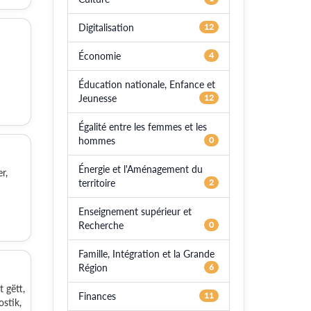
Digitalisation
12
Économie
4
Éducation nationale, Enfance et
Jeunesse
12
Égalité entre les femmes et les
hommes
0
Énergie et l'Aménagement du
r,
territoire
2
Enseignement supérieur et
Recherche
0
Famille, Intégration et la Grande
Région
6
 gëtt,
Finances
11
stik,