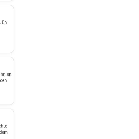
. En
ann en
ncen
chte
zdem