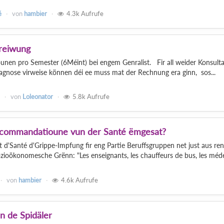
é
von
hambier
4.3k
Aufrufe
reiwung
unen pro Semester (6Méint) bei engem Genralist. Fir all weider Konsult
nose virweise können déi ee muss mat der Rechnung era ginn, sos...
von
Loleonator
5.8k
Aufrufe
ecommandatioune vun der Santé ëmgesat?
d'Santé d'Grippe-Impfung fir eng Partie Beruffsgruppen net just aus re
ioökonomesche Grënn: "Les enseignants, les chauffeurs de bus, les méde
von
hambier
4.6k
Aufrufe
n de Spidäler