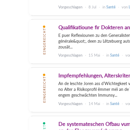
Vorgeschlagen
8 Jul
in
Santé
von
Qualifikatioune fir Dokteren a
EINGEREICHT
E puer Reflexiounen zu den Generalisten
générale&quot;, deen zu Lëtzebuerg autor
zousät...
Vorgeschlagen
15 Mai
in
Santé
vo
Impfempfehlungen, Alterskrit
EINGEREICHT
An de leschte Joren ass d’Wichtegkeet
no Alter a Risikoprofil ëmmer méi an de
engem geschwächten Immunsy...
Vorgeschlagen
14 Mai
in
Santé
vo
De systemateschen Ofbau vum 