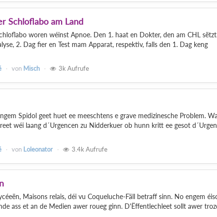
er Schloflabo am Land
 Schloflabo woren wéinst Apnoe. Den 1. haat en Dokter, den am CHL sëtzt
lyse, 2. Dag fier en Test mam Apparat, respektiv, falls den 1. Dag keng
é
von
Misch
3k
Aufrufe
ngem Spidol geet huet ee meeschtens e grave medizinesche Problem. W
et wéi laang d´Urgencen zu Nidderkuer ob hunn kritt ee gesot d´Urge
é
von
Loleonator
3.4k
Aufrufe
n
céeën, Maisons relais, déi vu Coqueluche-Fäll betraff sinn. No engem éis
de ass et an de Medien awer roueg ginn. D'Ëffentlechleet sollt awer tro