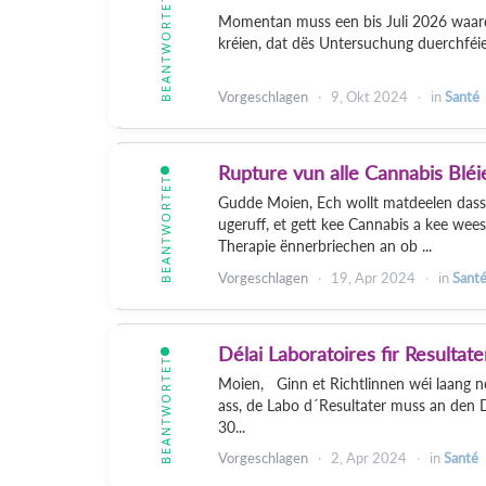
BEANTWORTET
Momentan muss een bis Juli 2026 waarde
kréien, dat dës Untersuchung duerchféie
Vorgeschlagen
9, Okt 2024
in
Santé
Rupture vun alle Cannabis Bléi
BEANTWORTET
Gudde Moien, Ech wollt matdeelen das
ugeruff, et gett kee Cannabis a kee wee
Therapie ënnerbriechen an ob ...
Vorgeschlagen
19, Apr 2024
in
Sant
Délai Laboratoires fir Resulta
BEANTWORTET
Moien, Ginn et Richtlinnen wéi laang n
ass, de Labo d´Resultater muss an den 
30...
Vorgeschlagen
2, Apr 2024
in
Santé