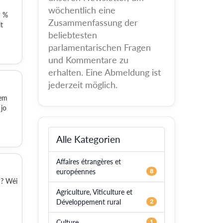
wöchentlich eine
9 %
Zusammenfassung der
t
beliebtesten
parlamentarischen Fragen
und Kommentare zu
erhalten. Eine Abmeldung ist
jederzeit möglich.
gem
jo
Alle Kategorien
Affaires étrangères et
européennes
8
M? Wéi
Agriculture, Viticulture et
Développement rural
2
Culture
1