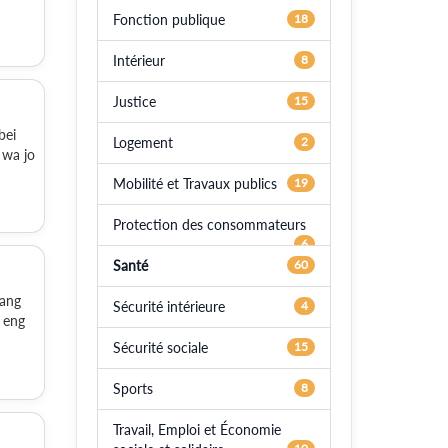
Fonction publique
18
Intérieur
8
Justice
15
bei
Logement
2
 wa jo
Mobilité et Travaux publics
19
Protection des consommateurs
6
Santé
60
ang
Sécurité intérieure
4
 eng
Sécurité sociale
15
Sports
8
Travail, Emploi et Économie