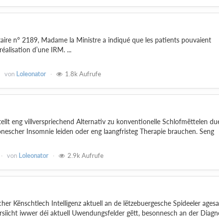
aire n° 2189, Madame la Ministre a indiqué que les patients pouvaient
éalisation d’une IRM. ...
von
Loleonator
1.8k
Aufrufe
lt eng villverspriechend Alternativ zu konventionelle Schlofmëttelen due
onescher Insomnie leiden oder eng laangfristeg Therapie brauchen. Seng
von
Loleonator
2.9k
Aufrufe
her Kënschtlech Intelligenz aktuell an de lëtzebuergesche Spideeler agesat
iicht iwwer déi aktuell Uwendungsfelder gëtt, besonnesch an der Diagno