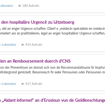
Loleonator
180
Aufrufe
n den hospitaläre Urgencë zu Lëtzebuerg
, déi an enger Urgence schaffen. Däerf e „médecin spécialiste en médeci
iséiert ass ze praktizéieren, legal an enger hospitalärer Urgence schaffen
n
Loleonator
414
Aufrufe
erien an Remboursement duerch d’CNS
 vun der Preventioun an domat och vun de Recommandatioune fir Impfu
 Virdergrond geréckelt. Besonnesch fir eeler Persounen oder Persounen m
n
Loleonator
417
Aufrufe
„Aidant informel" an d'Erosioun vun de Geldleeschtung