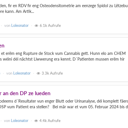
n, fir en RDV fir eng Osteodensitometrie am eenzege Spidol zu Lëtzebu
re kann. Am Artik...
von
Loleonator
6.1k
Aufrufe
en
s et erëm eng Rupture de Stock vum Cannabis gett. Hunn elo am CHEM
ss wéini déi nächtst Liwwerung era kennt. D´Patienten mussen erëm hir
é
von
Loleonator
3.3k
Aufrufe
ter an den DP ze lueden
odeems d´Resultater vun enger Blutt oder Urinanalyse, déi komplett fäer
DSP vum Patient era stellen? Bei mär war et vum 05. Februar 2024 bis 
von
Loleonator
4.4k
Aufrufe