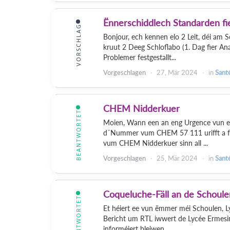
Ënnerschiddlech Standarden fi
VORSCHLAG
Bonjour, ech kennen elo 2 Leit, déi am
kruut 2 Deeg Schloflabo (1. Dag fier Ana
Problemer festgestallt...
Vorgeschlagen
27, Mär 2024
in
Sant
CHEM Nidderkuer
BEANTWORTET
Moien, Wann een an eng Urgence vun e
d´Nummer vum CHEM 57 111 urifft a fre
vum CHEM Nidderkuer sinn all ...
Vorgeschlagen
25, Mär 2024
in
Sant
Coqueluche-Fäll an de Schoule
BEANTWORTET
Et héiert ee vun ëmmer méi Schoulen, Ly
Bericht um RTL iwwert de Lycée Ermesin
informéiert bleiwen...