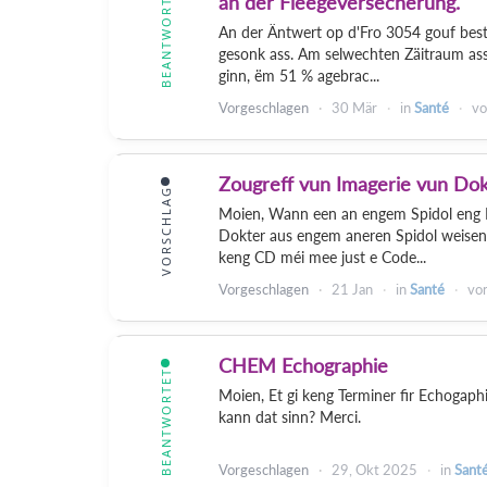
BEANTWORTET
an der Fleegeversécherung.
An der Äntwert op d'Fro 3054 gouf best
gesonk ass. Am selwechten Zäitraum ass 
ginn, ëm 51 % agebrac...
Vorgeschlagen
30 Mär
in
Santé
v
Zougreff vun Imagerie vun Do
VORSCHLAG
Moien, Wann een an engem Spidol eng I
Dokter aus engem aneren Spidol weisen,
keng CD méi mee just e Code...
Vorgeschlagen
21 Jan
in
Santé
vo
CHEM Echographie
BEANTWORTET
Moien, Et gi keng Terminer fir Echoga
kann dat sinn? Merci.
Vorgeschlagen
29, Okt 2025
in
Sant