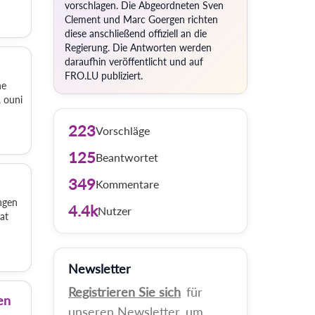
vorschlagen. Die Abgeordneten Sven
Clement und Marc Goergen richten
diese anschließend offiziell an die
Regierung. Die Antworten werden
daraufhin veröffentlicht und auf
FRO.LU publiziert.
ne
, ouni
223
Vorschläge
125
Beantwortet
349
Kommentare
ngen
4.4k
Nutzer
at
Newsletter
Registrieren Sie sich
für
en
unseren Newsletter, um