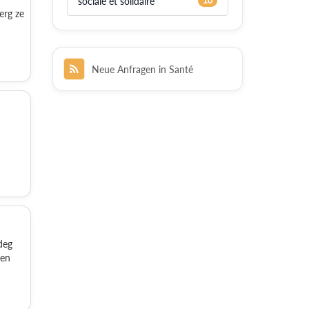
sociale et solidaire
10
erg ze
Neue Anfragen in Santé
deg
den