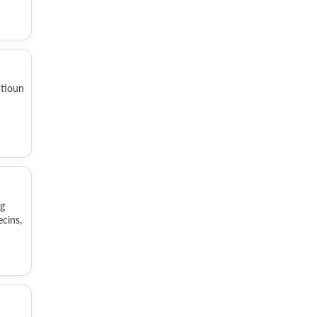
atioun
ng
cins,